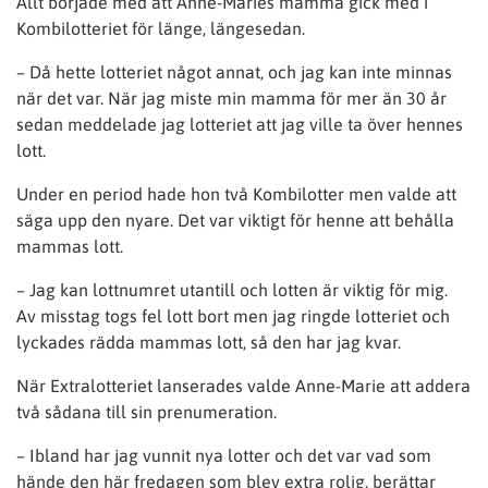
Allt började med att Anne-Maries mamma gick med i
Kombilotteriet för länge, längesedan.
– Då hette lotteriet något annat, och jag kan inte minnas
när det var. När jag miste min mamma för mer än 30 år
sedan meddelade jag lotteriet att jag ville ta över hennes
lott.
Under en period hade hon två Kombilotter men valde att
säga upp den nyare. Det var viktigt för henne att behålla
mammas lott.
– Jag kan lottnumret utantill och lotten är viktig för mig.
Av misstag togs fel lott bort men jag ringde lotteriet och
lyckades rädda mammas lott, så den har jag kvar.
När Extralotteriet lanserades valde Anne-Marie att addera
två sådana till sin prenumeration.
– Ibland har jag vunnit nya lotter och det var vad som
hände den här fredagen som blev extra rolig, berättar