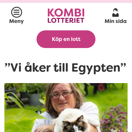
Min sida
Meny
Köp en lott
”Vi åker till Egypten”