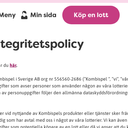
Meny
Min sida
Köp en lott
tegritetspolicy
ar du
här
.
bispel i Sverige AB org nr 556560-2686 (”Kombispel ”, ”vi”, ”vår
gifter som avser personer som använder någon av våra lotterie
en av personuppgifter följer den allmänna dataskyddsförordnin
r vid nyttjande av Kombispels produkter eller tjänster sker fr
t dig som har avtal med oss i något av våra lotterier. Vi kan även
er som potentiella köpare av en lott eller då vi anser att du 