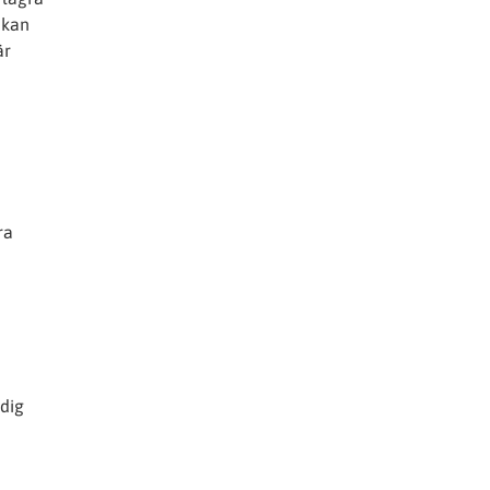
 kan
är
ra
 dig