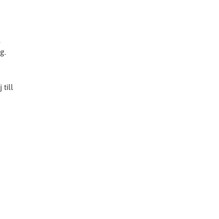
.
g.
till