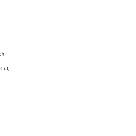
ch
slut,