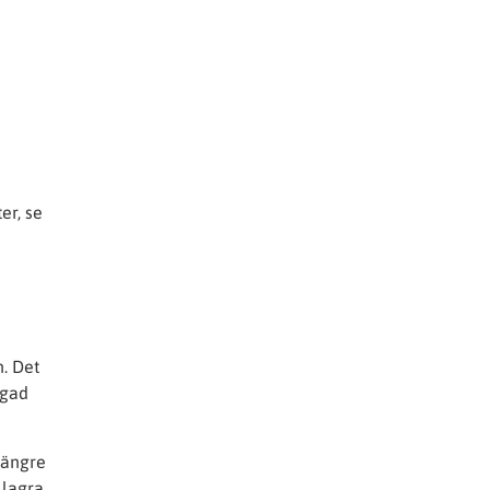
er, se
. Det
dgad
längre
 lagra