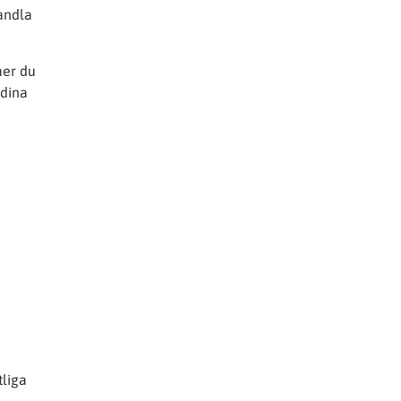
handla
mer du
 dina
tliga