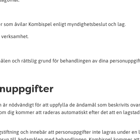
lser som åvilar Kombispel enligt myndighetsbeslut och lag.
år verksamhet.
ålen och rättslig grund för behandlingen av dina personuppgift
onuppgifter
 är nödvändigt för att uppfylla de ändamål som beskrivits ovan
 om dig kommer att raderas automatiskt efter det att en lagsta
stiftning och innebär att personuppgifter inte lagras under en 
nsyn till ändamålen med behandlingen. Kombispel kommer att