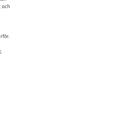
g och
a
rför.
,
a
a