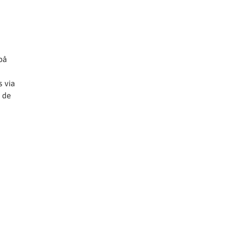
 på
s via
n de