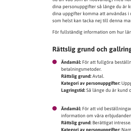
dina personuppgifter så länge du är ku
dina uppgifter komma att användas i 
som helst kan tacka nej till denna m
För fullständig information om hur län
Rättslig grund och gallrin
Ändamål:
För att fullgöra beställ
betalningsmetoder.
Rättslig grund:
Avtal.
Kategori av personuppgifter:
Uppgi
Lagringstid:
Så länge du är kund o
Ändamål:
För att vid beställning
information om våra erbjudanden
Rättslig grund:
Berättigat intresse
Kategori av personuppgifter:
Namn