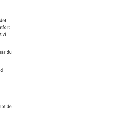
 det
tfört
t vi
när du
ed
mot de