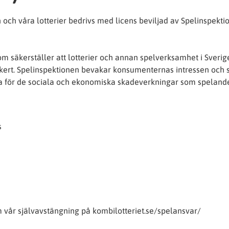
n och våra lotterier bedrivs med licens beviljad av Spelinspekti
m säkerställer att lotterier och annan spelverksamhet i Sverig
säkert. Spelinspektionen bevakar konsumenternas intressen och 
na för de sociala och ekonomiska skadeverkningar som speland
s
vår självavstängning på kombilotteriet.se/spelansvar/