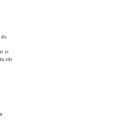
r du
r vi
ta vår
ta