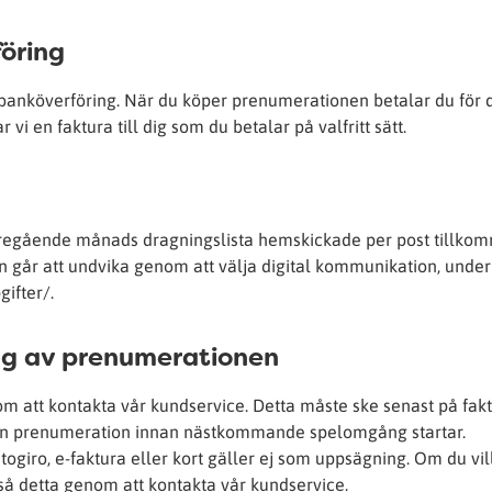
föring
banköverföring. När du köper prenumerationen betalar du för 
 vi en faktura till dig som du betalar på valfritt sätt.
föregående månads dragningslista hemskickade per post tillko
ten går att undvika genom att välja digital kommunikation, under
ifter/.
ng av prenumerationen
 att kontakta vår kundservice. Detta måste ske senast på fak
 din prenumeration innan nästkommande spelomgång startar.
togiro, e-faktura eller kort gäller ej som uppsägning. Om du vil
så detta genom att kontakta vår kundservice.