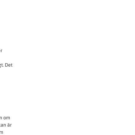
er
t. Det
an om
kan är
om