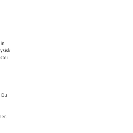
din
fysisk
ster
. Du
er,