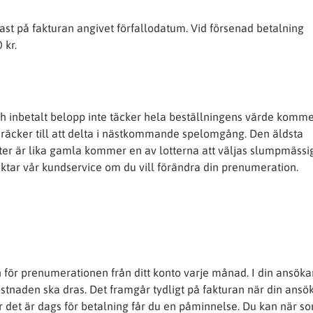
st på fakturan angivet förfallodatum. Vid försenad betalning
 kr.
och inbetalt belopp inte täcker hela beställningens värde komm
 räcker till att delta i nästkommande spelomgång. Den äldsta
otter är lika gamla kommer en av lotterna att väljas slumpmässig
taktar vår kundservice om du vill förändra din prenumeration.
n för prenumerationen från ditt konto varje månad. I din ansök
ostnaden ska dras. Det framgår tydligt på fakturan när din ansö
 det är dags för betalning får du en påminnelse. Du kan när s