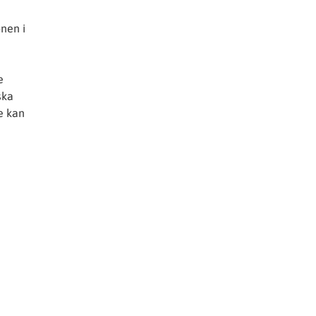
onen i
e
ska
e kan